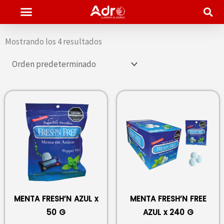
Ir
al
contenido
Mostrando los 4 resultados
MENTA FRESH’N AZUL x
MENTA FRESH’N FREE
50 G
AZUL x 240 G