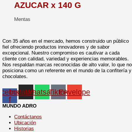
AZUCAR x 140 G
Mentas
Con 35 años en el mercado, hemos construido un público
fiel ofreciendo productos innovadores y de sabor
excepcional. Nuestro compromiso es cautivar a cada
cliente con calidad, variedad y experiencias memorables.
Nos respaldan marcas reconocidas de alto valor, lo que n
posiciona como un referente en el mundo de la confitería y
chocolates.
cebook-
Instagram
Whatsapp
Tiktok
Envelope
f
MUNDO ADRO
Contáctanos
Ubicación
Historias