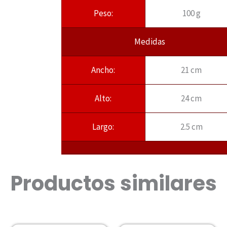
Peso:
100 g
Medidas
Ancho:
21 cm
Alto:
24 cm
Largo:
2.5 cm
Productos similares