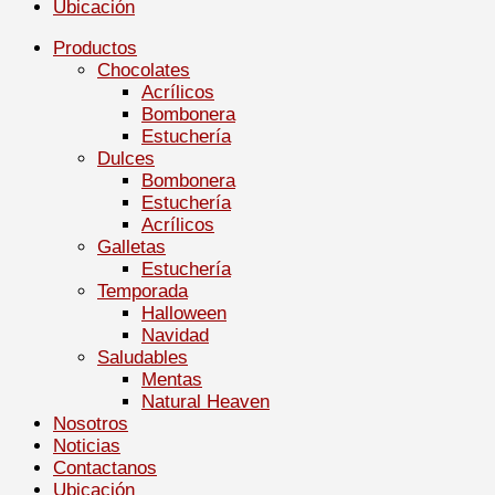
Ubicación
Productos
Chocolates
Acrílicos
Bombonera
Estuchería
Dulces
Bombonera
Estuchería
Acrílicos
Galletas
Estuchería
Temporada
Halloween
Navidad
Saludables
Mentas
Natural Heaven
Nosotros
Noticias
Contactanos
Ubicación