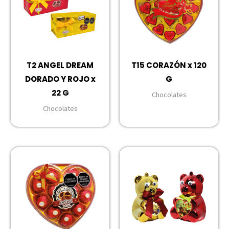
T2 ANGEL DREAM
T15 CORAZÓN x 120
DORADO Y ROJO x
G
22 G
Chocolates
Chocolates