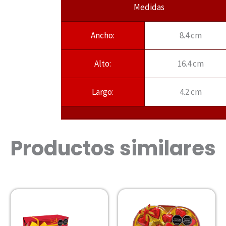
Medidas
Ancho:
8.4 cm
Alto:
16.4 cm
Largo:
4.2 cm
Productos similares