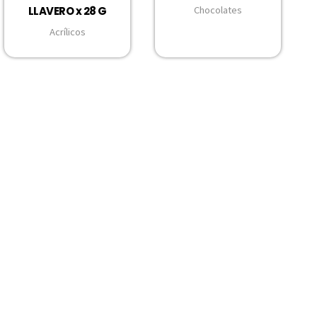
LLAVERO x 28 G
Chocolates
Acrílicos
n