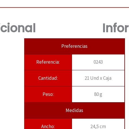
cional
Info
Preferencias
Referencia:
0243
Cantidad:
21 Und x Caja
Peso:
80 g
Medidas
Ancho:
24,5 cm