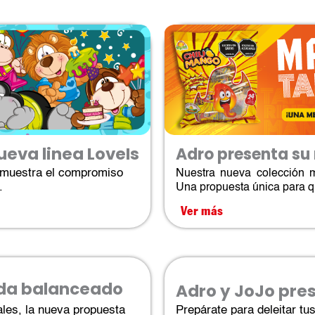
ueva linea LoveIs
Adro presenta su 
emuestra el compromiso
Nuestra nueva colección me
​
Una propuesta única para qu
Ver más
vida balanceado
Adro y JoJo pre
iales, la nueva propuesta
Prepárate para deleitar tu