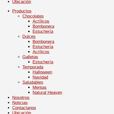
Ubicación
Productos
Chocolates
Acrílicos
Bombonera
Estuchería
Dulces
Bombonera
Estuchería
Acrílicos
Galletas
Estuchería
Temporada
Halloween
Navidad
Saludables
Mentas
Natural Heaven
Nosotros
Noticias
Contactanos
Ubicación