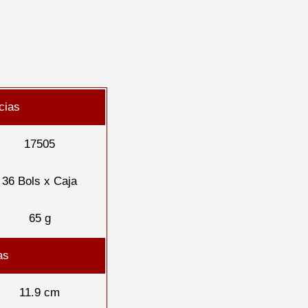
cias
17505
36 Bols x Caja
65 g
as
11.9 cm