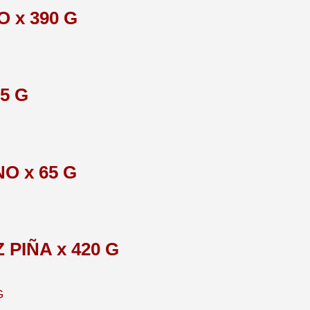
 x 390 G
5 G
 x 65 G
PIÑA x 420 G