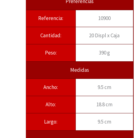
Preferencias
Referencia:
10900
Cantidad:
20 Displ x Caja
Peso:
390 g
Medidas
Ancho:
9.5 cm
Alto:
18.8 cm
Largo:
9.5 cm