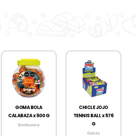
GOMA BOLA
CHICLE JOJO
CALABAZA x 500 G
TENNIS BALL x 576
G
Bombonera
Dulces