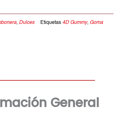
bonera
,
Dulces
Etiquetas
4D Gummy
,
Goma
rmación General