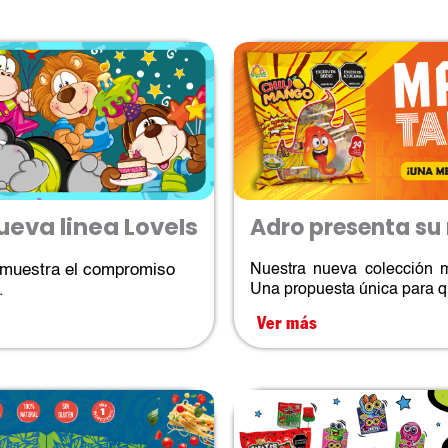
ueva linea LoveIs
Adro presenta su 
emuestra el compromiso
Nuestra nueva colección me
​
Una propuesta única para qu
Ver más