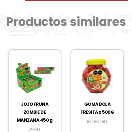
Productos similares
JOJO FRUNA
GOMA BOLA
ZOMBIE DE
FRESITA x 500G
MANZANA 450 g
Bombonera
Dulces