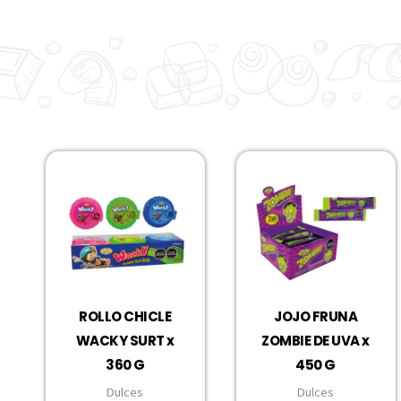
ROLLO CHICLE
JOJO FRUNA
WACKY SURT x
ZOMBIE DE UVA x
360 G
450 G
Dulces
Dulces