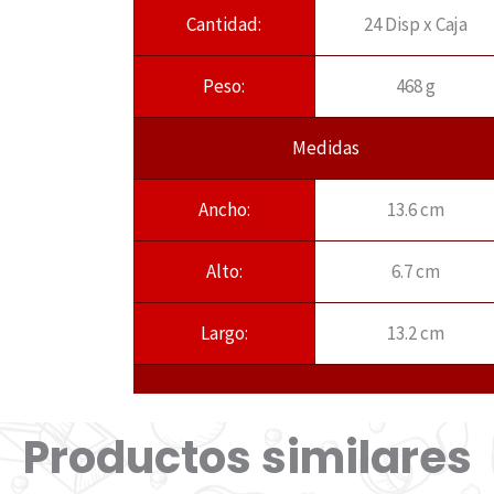
Cantidad:
24 Disp x Caja
Peso:
468 g
Medidas
Ancho:
13.6 cm
Alto:
6.7 cm
Largo:
13.2 cm
Productos similares