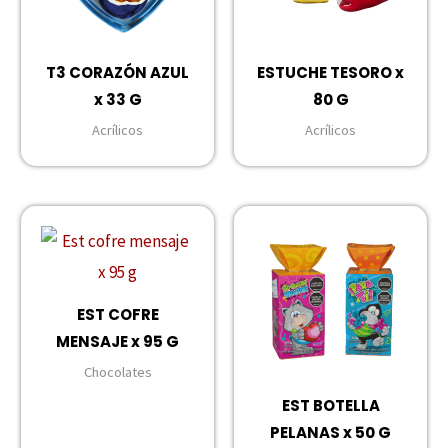
T3 CORAZÓN AZUL
ESTUCHE TESORO x
x 33 G
80 G
Acrílicos
Acrílicos
EST COFRE
MENSAJE x 95 G
Chocolates
EST BOTELLA
PELANAS x 50 G