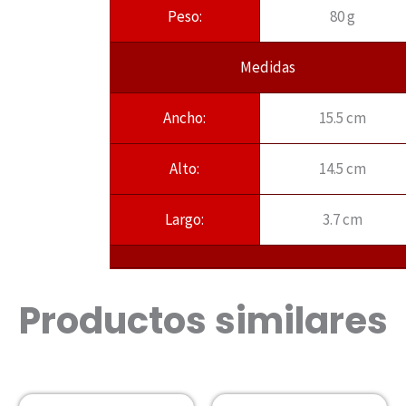
Peso:
80 g
Medidas
Ancho:
15.5 cm
Alto:
14.5 cm
Largo:
3.7 cm
Productos similares