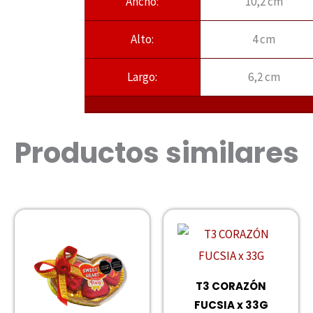
Ancho:
10,2 cm
Alto:
4 cm
Largo:
6,2 cm
Productos similares
T3 CORAZÓN
FUCSIA x 33G