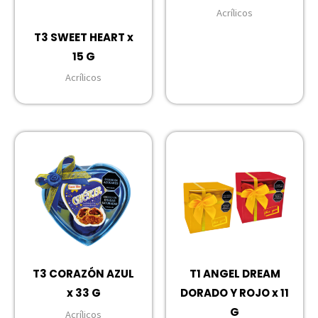
Acrílicos
T3 SWEET HEART x
15 G
Acrílicos
T3 CORAZÓN AZUL
T1 ANGEL DREAM
x 33 G
DORADO Y ROJO x 11
G
Acrílicos