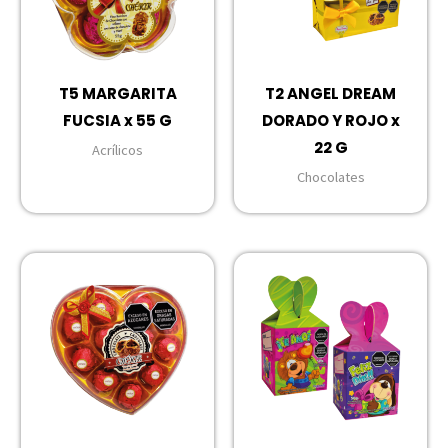
T5 MARGARITA
T2 ANGEL DREAM
FUCSIA x 55 G
DORADO Y ROJO x
22 G
Acrílicos
Chocolates