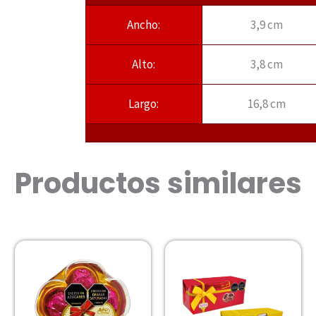
Ancho:
3,9 cm
Alto:
3,8 cm
Largo:
16,8 cm
Productos similares