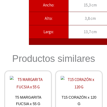
Ancho:
15,3 cm
Alto:
3,8 cm
Largo:
13,7 cm
Productos similares
T5 MARGARITA
T15 CORAZÓN x 120
FUCSIA x 55 G
G