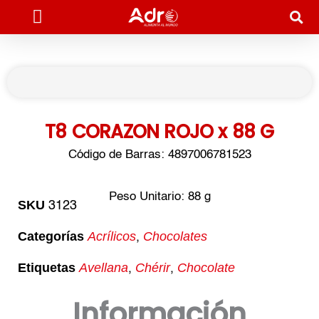
Ir
al
contenido
T8 CORAZON ROJO x 88 G
Código de Barras: 4897006781523
Peso Unitario: 88 g
SKU
3123
Categorías
Acrílicos
Chocolates
,
Etiquetas
Avellana
Chérir
Chocolate
,
,
Información