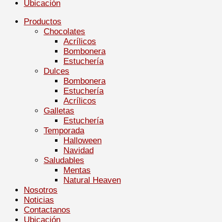
Ubicación
Productos
Chocolates
Acrílicos
Bombonera
Estuchería
Dulces
Bombonera
Estuchería
Acrílicos
Galletas
Estuchería
Temporada
Halloween
Navidad
Saludables
Mentas
Natural Heaven
Nosotros
Noticias
Contactanos
Ubicación