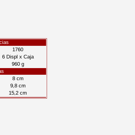
cias
1760
6 Displ x Caja
960 g
as
8 cm
9,8 cm
15,2 cm