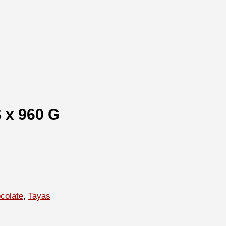
x 960 G
colate
,
Tayas