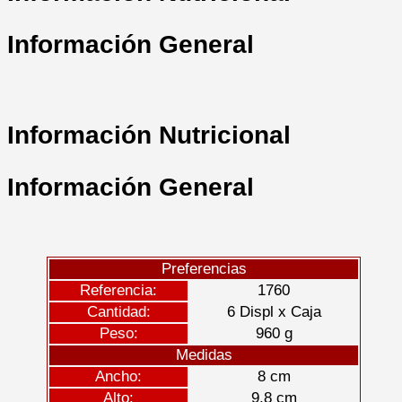
Información General
Información Nutricional
Información General
Preferencias
Referencia:
1760
Cantidad:
6 Displ x Caja
Peso:
960 g
Medidas
Ancho:
8 cm
Alto:
9,8 cm