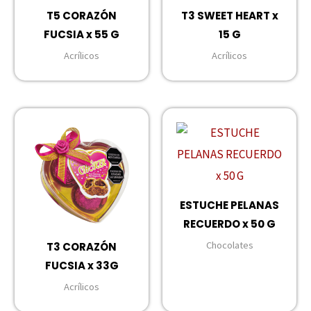
T5 CORAZÓN
T3 SWEET HEART x
FUCSIA x 55 G
15 G
Acrílicos
Acrílicos
ESTUCHE PELANAS
RECUERDO x 50 G
Chocolates
T3 CORAZÓN
FUCSIA x 33G
Acrílicos