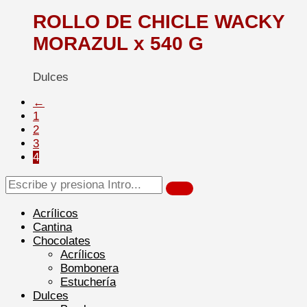
ROLLO DE CHICLE WACKY
MORAZUL x 540 G
Dulces
←
1
2
3
4
Acrílicos
Cantina
Chocolates
Acrílicos
Bombonera
Estuchería
Dulces