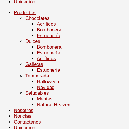
Ubicación
Productos
Chocolates
Acrílicos
Bombonera
Estuchería
Dulces
Bombonera
Estuchería
Acrílicos
Galletas
Estuchería
Temporada
Halloween
Navidad
Saludables
Mentas
Natural Heaven
Nosotros
Noticias
Contactanos
Ubicación