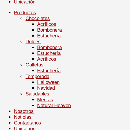
Ubicación
Productos
Chocolates
Acrílicos
Bombonera
Estuchería
Dulces
Bombonera
Estuchería
Acrílicos
Galletas
Estuchería
Temporada
Halloween
Navidad
Saludables
Mentas
Natural Heaven
Nosotros
Noticias
Contactanos
Ubicación