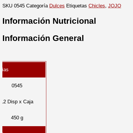
SKU
0545
Categoría
Dulces
Etiquetas
Chicles
,
JOJO
Información Nutricional
Información General
cias
0545
12 Disp x Caja
450 g