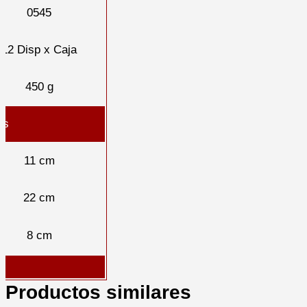
0545
12 Disp x Caja
450 g
as
11 cm
22 cm
8 cm
Productos similares