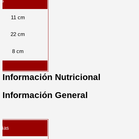
as
11 cm
22 cm
8 cm
Información Nutricional
Información General
cias