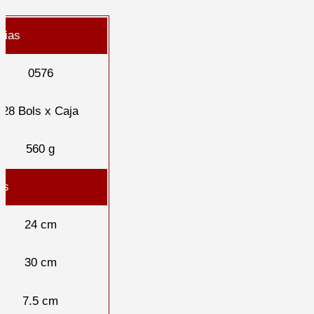
cias
0576
28 Bols x Caja
560 g
as
24 cm
30 cm
7.5 cm