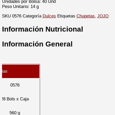
Unidades por Bolsa: 40 Und
Peso Unitario: 14 g
SKU
0576
Categoría
Dulces
Etiquetas
Chupetas
,
JOJO
Información Nutricional
Información General
cias
0576
28 Bols x Caja
560 g