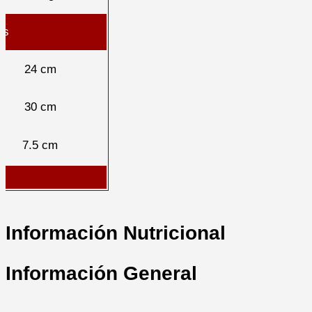
as
24 cm
30 cm
7.5 cm
Información Nutricional
Información General